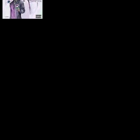
die Tracklist:
01. The Opening Departure
02. She Will Love You
03. Teenage Queen
04. Hurt Me
05. One Love
06. Moment
07. Darkness