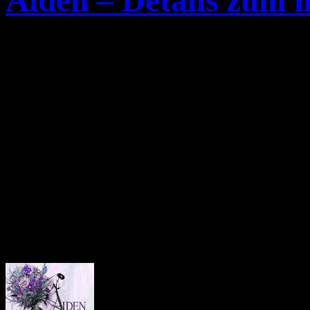
Aiden – Details zum 
Nun gibt es erste Details
„
Conviction
„. Das Album s
Amerika auf den Markt kom
Termin für hier ist bislang 
Desweiteren wurden nun auc
veröffentlicht.
Das Cover-Artwork: