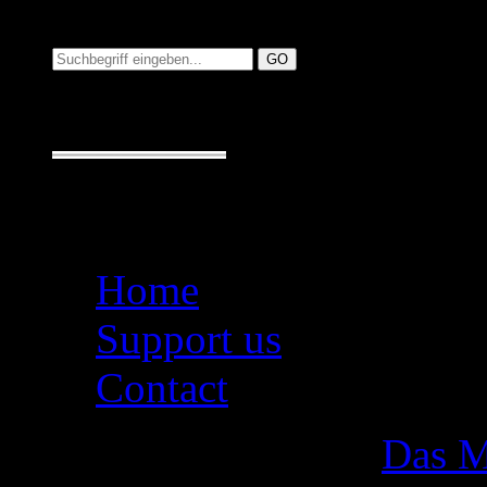
Suchen auf MusicAdd
Suche:
Seiten
Home
Support us
Contact
Das M