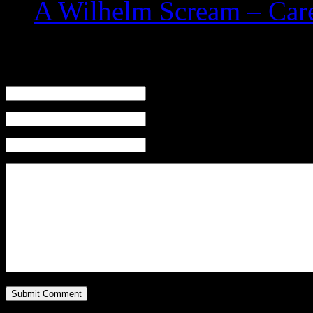
A Wilhelm Scream – Care
Leave a Reply
Name (required)
Mail (will not be published) (required)
Website