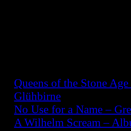
08. Son Of Lies
09. Believe
10. Bliss
11. The Sky Is Falling
Related posts:
Queens of the Stone Age
Glühbirne
No Use for a Name – Grea
A Wilhelm Scream – Alb