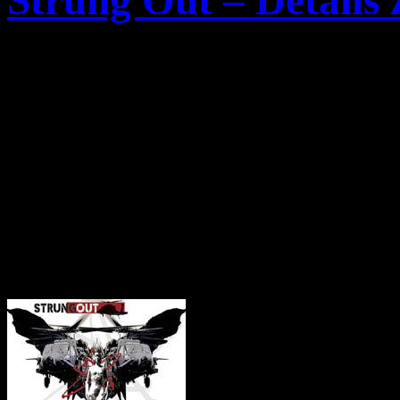
Strung Out – Detail
Die Melodic-Hardcore Band
die Trackliste als auch das
erscheinenden Album „
Bla
veröffentlicht. Das Album i
und wird beim Label „
Fat 
Das Cover-Artwork: