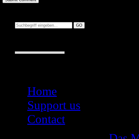
Suchen auf MusicAdd
Suche:
Seiten
Home
Support us
Contact
Das M