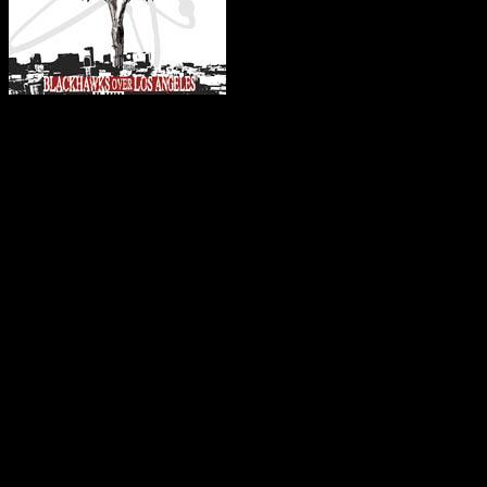
Die Trackliste:
01. Calling
02. Blackhawks Over Los A
03. Party In The Hills
04. All The Nations
05. War Called Home, A
06. Letter Home