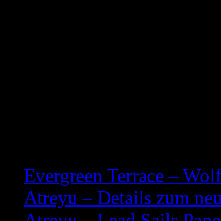
07. Orchid
08. Dirty Little Secret
09. Downtown
10. King Has Left The Buil
11. Mission Statement
12. Diver
Related posts:
Evergreen Terrace – Wolf
Atreyu – Details zum n
Atreyu – Lead Sails Pap