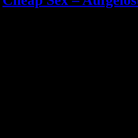
Cheap Sex – Aufgelös
Nach dem Selbstmord des G
hat sich nun die Hardcore
Die Band hat insgesamt drei 
veröffentlichte die Band di
Auf MySpace gab die Band 
Auflösung, hier ein Auszug
„On March 1, Cheap Sex l
important to us. Chris Wick