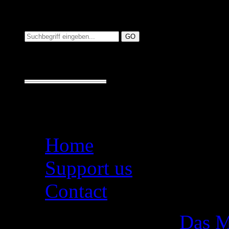
Suchen auf MusicAdd
Suche:
Seiten
Home
Support us
Contact
Das M