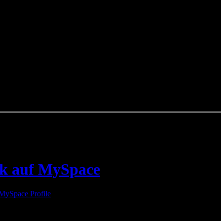
ck auf MySpace
MySpace Profile
einen weiteren Track des Kommenden Albums „
Brok