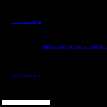
2 Responses to “TwoMinuteSilence – Neuer Track a
x FLORIAN x
Says:
Juli 6th, 2007 at 08:18
hallo.
kleine anmerkung:
unwritten letter ist ein alter song der „kissed by emotion“ EP u
die beiden songs auf
http://www.myspace.com/twominutesilen
grüße
TwoMinuteSilence
DLx
Says:
Juli 7th, 2007 at 00:14
Danke Florian und entschuldige den Fehler!
Leave a Reply
Name (required)