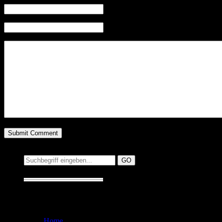
Mail (will not be published) (required)
Website
Suchen auf MusicAddict.de
Suche:
Seiten
Home