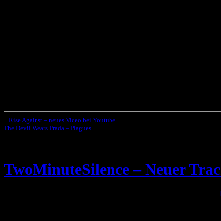
«
Rise Against – neues Video bei Youtube
The Devil Wears Prada – Plagues
»
TwoMinuteSilence – Neuer Tra
Die Deutsche Metalcore band
TwoMinuteSilence
hat nun auf ihrem
„
Unwritten Letter
„.
No related posts.