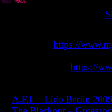
Bilder aufgenommen von
S
Links:
MySpace?
https://www.m
Purevolume™?https://w
Band Website?
https://w
Related posts:
A.F.I. – Lido Berlin 200
The Blackout – Groezro