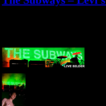
The Subways – Levi’s
Konzert Bilder von
The Su
02.Juli.2009 im
Astra Kult
Levi’s® Berlin Unbuttone