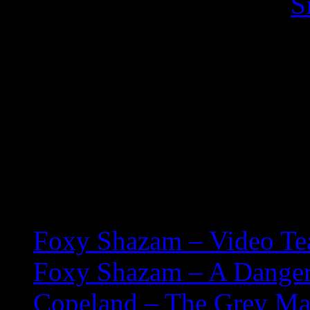
Bilder aufgenommen von
S
Links:
MySpace?https://www.my
Purevolume™?/
Band Website?https://ww
Related posts:
Foxy Shazam – Video Te
Foxy Shazam – A Dange
Copeland – The Grey Ma