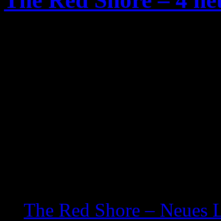
The Red Shore – 4 ne
Ganze 4 neue Tracks gibt e
Australischen Deathcore B
bewundern. Die vier neuen
Album „
Unconsecrated
„, 
Licht der Welt erblicken wi
zu hören.
Related posts:
The Red Shore – Neues 