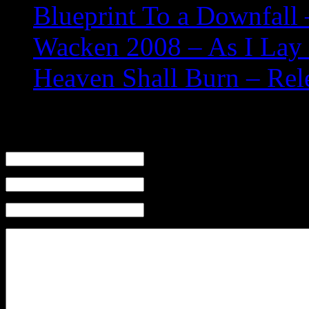
Blueprint To a Downfall 
Wacken 2008 – As I Lay 
Heaven Shall Burn – Re
Leave a Reply
Name (required)
Mail (will not be published) (required)
Website