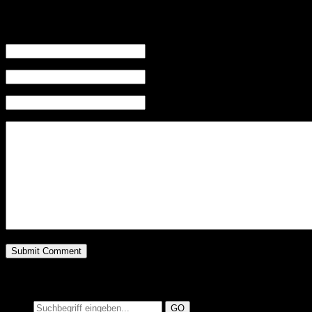
Leave a Reply
Name (required)
Mail (will not be published) (required)
Website
Suchen auf MusicAdd
Suche: