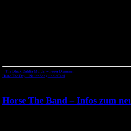
«
The Black Dahlia Murder – neuer Drummer
Haste The Day – Neuer Song und eCard
»
Horse The Band – Infos zum n
Die aus Kalifornien kommende experimentelle Hardcore-Band
Horse
Nintendocore Bands überhaupt gehört, hat nun ein kleines Statement
Hier das Statement: