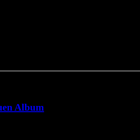
euen Album
 The Band
, die bekannt für schräge Synthesizer Sounds mit sehr sta
 zum Ende Juni 2007 erscheinenden dritten Album „
A Natural Death
“