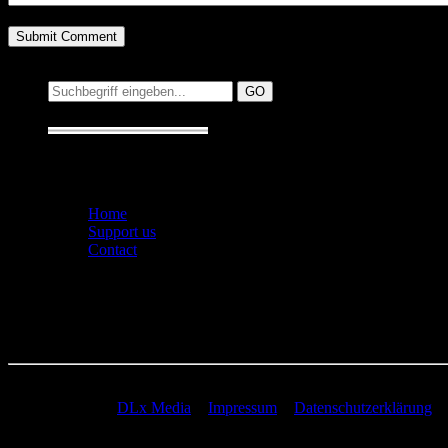
Suchen auf MusicAddict.de
Suche:
Seiten
Home
Support us
Contact
© 2005-2026 by
DLx Media
−
Impressum
−
Datenschutzerklärung
67 queries. 0,345 seconds.