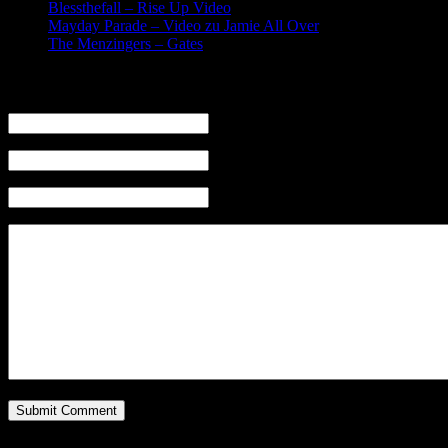
Blessthefall – Rise Up Video
Mayday Parade – Video zu Jamie All Over
The Menzingers – Gates
Leave a Reply
Name (required)
Mail (will not be published) (required)
Website
Suchen auf MusicAddict.de