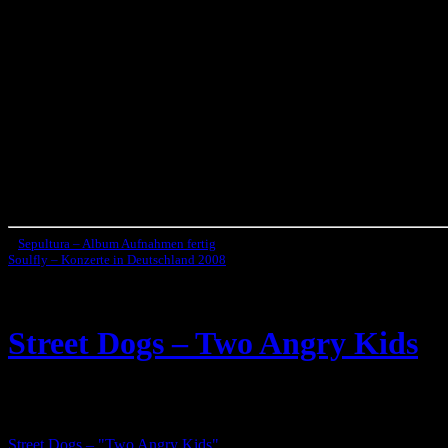
«
Sepultura – Album Aufnahmen fertig
Soulfly – Konzerte in Deutschland 2008
»
Street Dogs – Two Angry Kids
Die Punk-Rocker
Street Dogs
aus Boston (Massachusetts/USA) hab
neuen Label
Hellcat
.
Street Dogs – "Two Angry Kids"