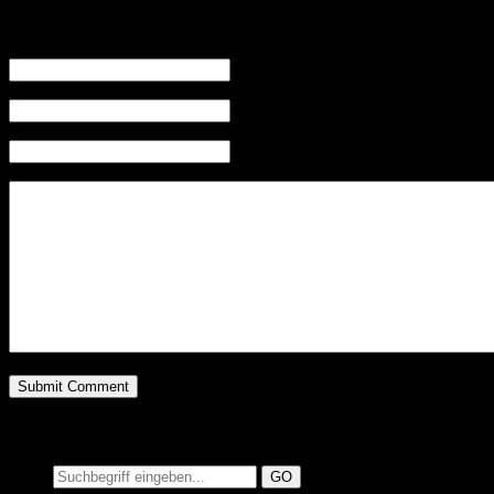
Leave a Reply
Name (required)
Mail (will not be published) (required)
Website
Suchen auf MusicAdd
Suche: