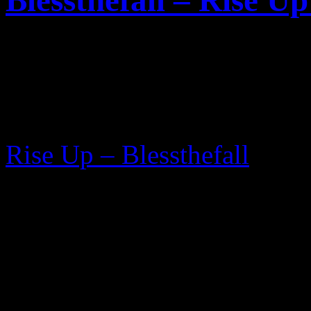
Blessthefall – Rise U
Die Post-hardcore Band
Ble
„
Rise Up
“ ein Video veröff
2007 erschienen Debut Alb
Rise Up – Blessthefall