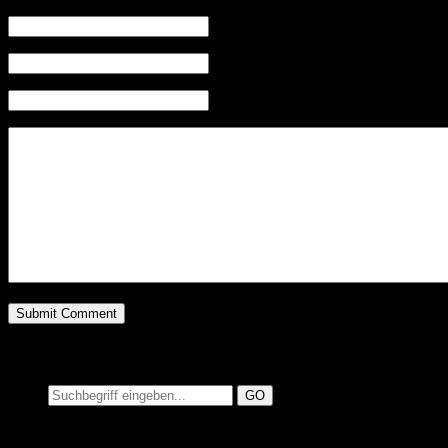
Name (required)
Mail (will not be published) (required)
Website
Suchen auf MusicAdd
Suche: