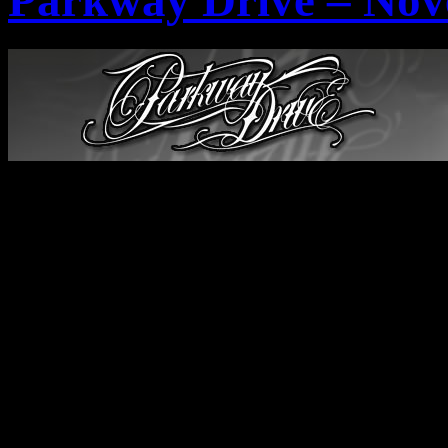
Parkway Drive – Nov
Die Australische Metalcor
erst ihre neue Live-DVD/B
Heartless
“ veröffentlicht,
Live bei der Band abzugehe
bekommt im November wiede
wieder durch Europa, darun