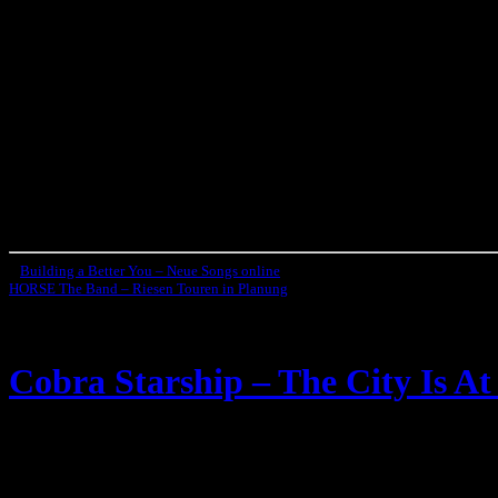
«
Building a Better You – Neue Songs online
HORSE The Band – Riesen Touren in Planung
»
Cobra Starship – The City Is A
Von der Alternative Rock Band
Cobra Starship
gibt es ein neues V