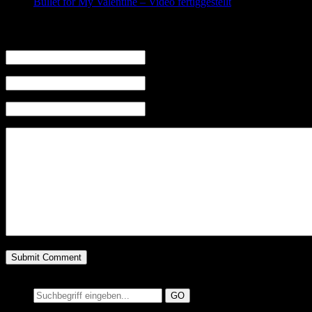
Bullet for My Valentine – Video fertiggestellt
Leave a Reply
Name (required)
Mail (will not be published) (required)
Website
Suchen auf MusicAddict.de
Suche: