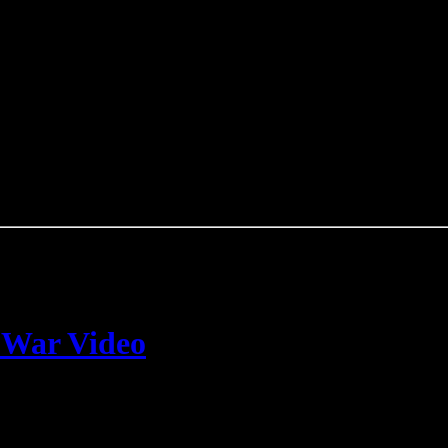
t War Video
ideo online zu bewundern. Das Video zum Song „
The City Is At War
“