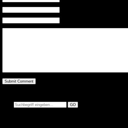
Mail (will not be published) (required)
Website
Suchen auf MusicAdd
Suche: