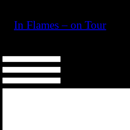
Related posts:
In Flames – on Tour
Leave a Reply
Name (required)
Mail (will not be published) (required)
Website