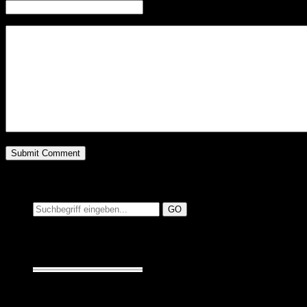
Website
Suchen auf MusicAdd
Suche: