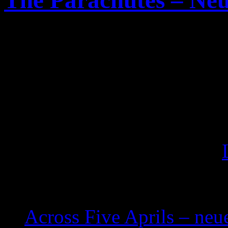
The Parachutes – Ne
Auf der MySpace Seite der 
Hardcore/Screamo Band
Pa
zu hören. Die beiden neuen
and boots off
“ werden auf
zu finden sein, das am 15.
Records
erscheinen wird. [
Related posts:
Across Five Aprils – ne