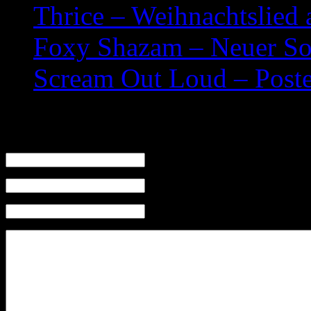
Thrice – Weihnachtslied
Foxy Shazam – Neuer So
Scream Out Loud – Post
Leave a Reply
Name (required)
Mail (will not be published) (required)
Website