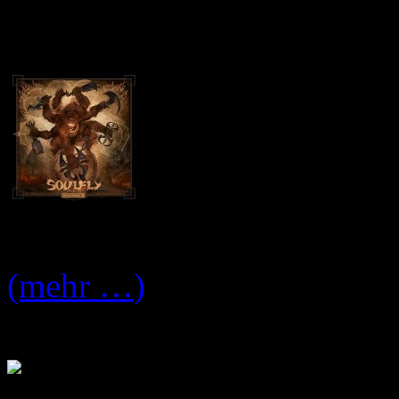
Cover Artwork:
Tracklist:
(mehr …)