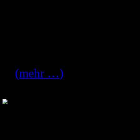
erscheinen wird, werden au
Stätten Release-Parties sta
Albums der Heavy-Metal/R
folgenden Städten Feiern:
(mehr …)