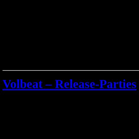
Volbeat – Release-Parties
Dienstag, Juli 15th, 2008
Zum Album Release des n
Gangsters & Cadillac Blo