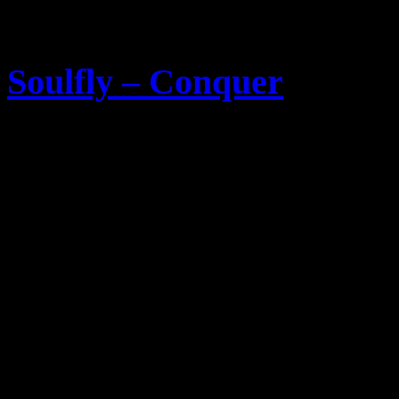
Soulfly – Conquer
Montag, Mai 5th, 2008
Die 1997 gegründete Heav
hat aus die tracklist und d
29.Juli 2008 erscheinenden
veröffentlicht. Das Album
Porch Studio
aufgenommen 
Records erscheinen.