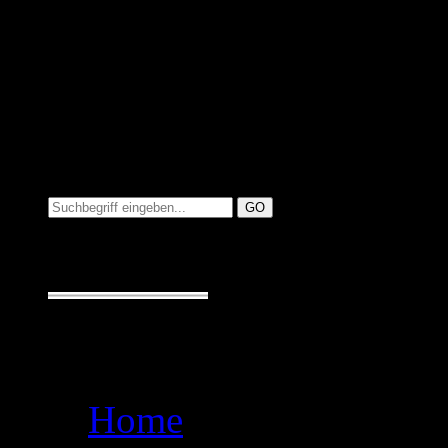
Suchen auf MusicAdd
Suche:
Seiten
Home