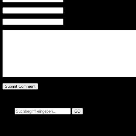
Mail (will not be published) (required)
Website
Suchen auf MusicAdd
Suche: