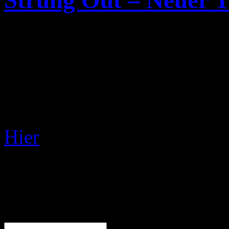
Strung Out – Neuer 
Die Punk-Rock Band „
Str
„
Calling
“ auf ihrer Seite 
gestellt. Das Lied ist aus 
erscheinenden Album „
Bla
Hier
könnt ihr euch das Lie
No related posts.
Leave a Reply
Name (required)