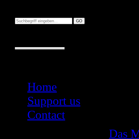
Suchen auf MusicAdd
Suche:
Seiten
Home
Support us
Contact
Das M