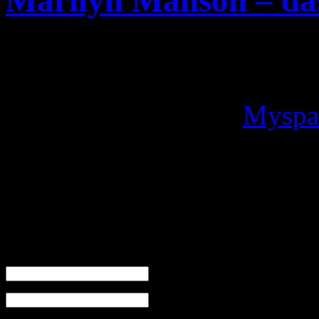
Marilyn Manson – da
Die Alternative Metal Ban
komplette neue Album „
Ea
Release Date auf der
Myspac
online gestellt.
No related posts.
Leave a Reply
Name (required)
Mail (will not be published) (required)