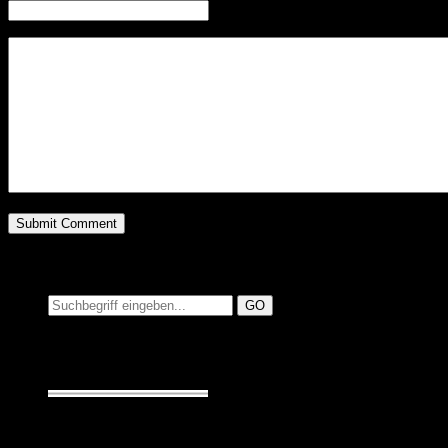
Website
Suchen auf MusicAdd
Suche: