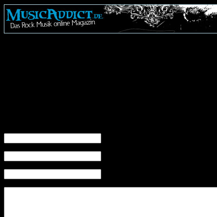
Euer MusicAddict.de Team
No related posts.
Leave a Reply
Name (required)
Mail (will not be published) (required)
Website