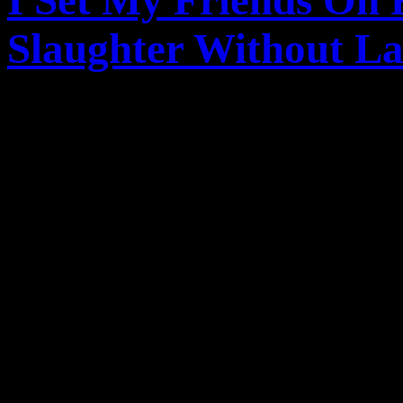
I Set My Friends On F
Slaughter Without L
Am 07.Oktober 2008 wird d
Band
I Set My Friends On
„
You Can’t Spell Slaught
Label Epitaph erscheinen. 
einer guten portion Humor, 
Beats auch schöne Breakdow
Parts. Die 12 Songs des Al
durchgehend Spaß,
ISMFO