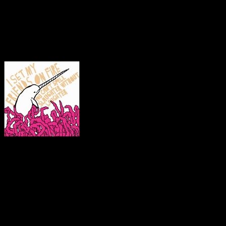
Jahres noch ein kleines Sc
Cover:
Tracklist:
Sh!t It Talks…I’m Out O
Brief Interviews With H