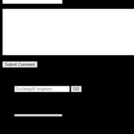
Website
Suchen auf MusicAdd
Suche:
Seiten