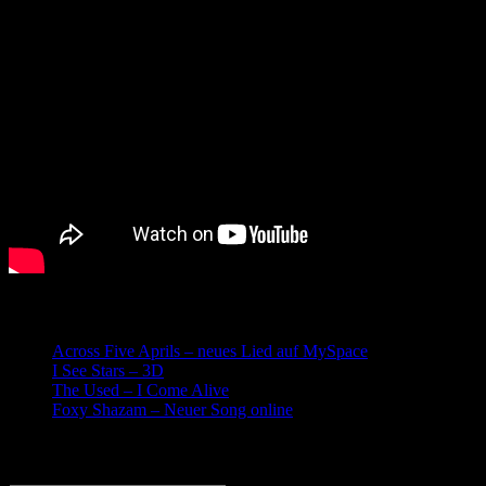
Related posts:
Across Five Aprils – neues Lied auf MySpace
I See Stars – 3D
The Used – I Come Alive
Foxy Shazam – Neuer Song online
Leave a Reply