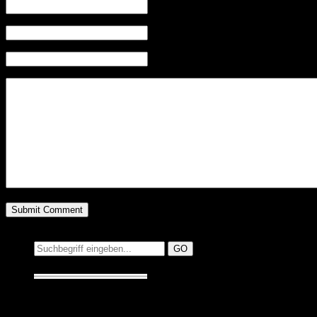
Name (required)
Mail (will not be published) (required)
Website
Suchen auf MusicAddict.de
Suche:
Seiten