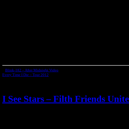
«
Blink-182 – After Midnight Video
Every Time I Die – Tour 2012
»
I See Stars – Filth Friends Unite
I See Stars
streamen nun einen neuen Song namens „
Filth Friends 
Album der Post-Hardcore Band
I See Stars
erscheinen das am 13.Mä