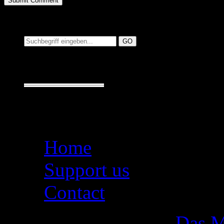
Suchen auf MusicAdd
Suche:
Seiten
Home
Support us
Contact
Das M