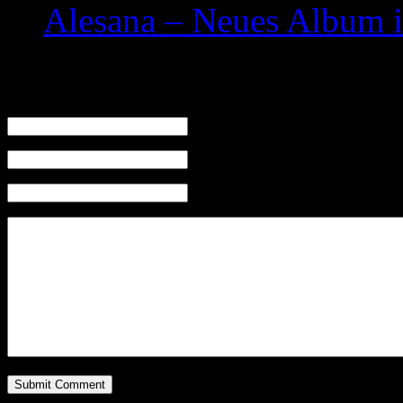
Alesana – Neues Album i
Leave a Reply
Name (required)
Mail (will not be published) (required)
Website