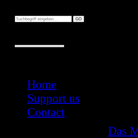
Suchen auf MusicAdd
Suche:
Seiten
Home
Support us
Contact
Das M