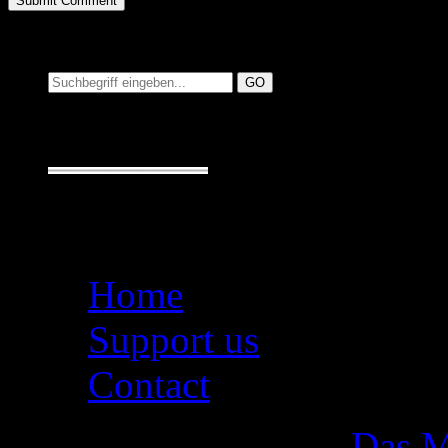
Suchen auf MusicAdd
Suche:
Seiten
Home
Support us
Contact
Das M