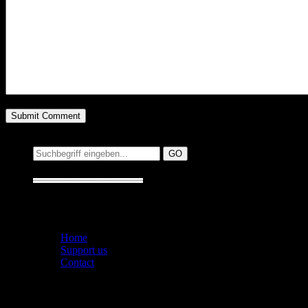
Suchen auf MusicAddict.de
Suche:
Seiten
Home
Support us
Contact