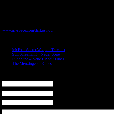
Working with Devin this time has been sick as hell. We have w
We are truly stoked to present these songs on this record. It is
of Devin Townsend’s special sauce mixed in this metal gumb.
Webseite :
www.myspace.com/darkesthour
Related posts:
MxPx – Secret Weapon Tracklist
Still Screaming – Neuer Song
Punchline – Neue EP bei iTunes
The Menzingers – Gates
Leave a Reply
Name (required)
Mail (will not be published) (required)
Website