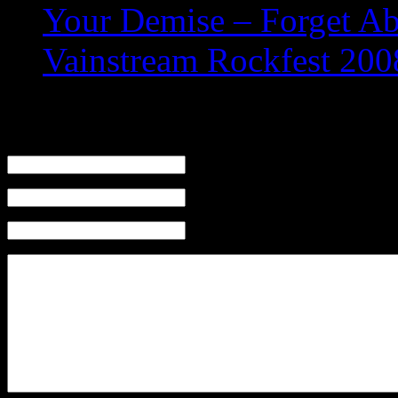
Your Demise – Forget A
Vainstream Rockfest 200
Leave a Reply
Name (required)
Mail (will not be published) (required)
Website