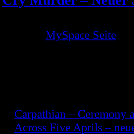
Cry Murder – Neuer S
Die australische Metalcor
auf ihrer
MySpace Seite
ein
online gestellt. Der neue S
den demnächst anlaufenden
Studioalbums der Band ents
Related posts:
Carpathian – Ceremony 
Across Five Aprils – ne