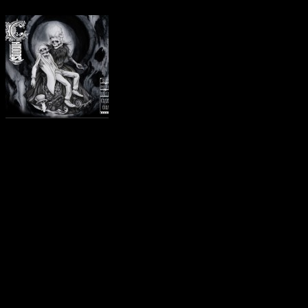
Die neuen Songs sind:
Two Birds Stoned At On
…And Then The Liver S
We Swam From Albatross
Smitten For The Mitten