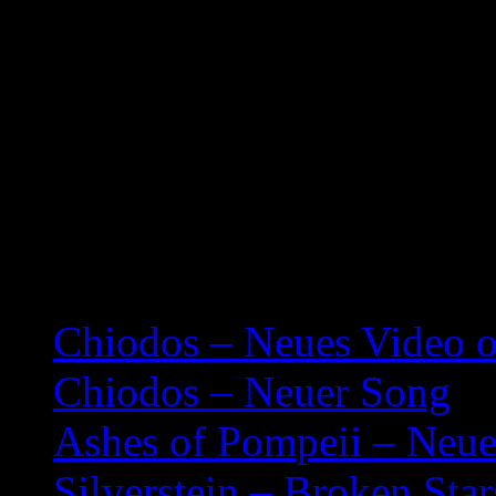
Nebenbei gibt es noch acous
I Never Said I Was Power
I Said I Was A Wizard
A Letter From Janelle
Related posts:
Chiodos – Neues Video o
Chiodos – Neuer Song
Ashes of Pompeii – Neue
Silverstein – Broken Sta