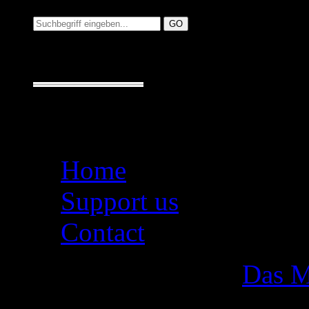
Suchen auf MusicAdd
Suche:
Seiten
Home
Support us
Contact
Das M