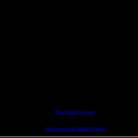
ia (USA) hat nun eine iTunes EP veröffentlicht, die EP mit dem Titel „
s haben wir für euch nach dem Break.
Das Musik Magazin
Das Streetwear Marken Portal