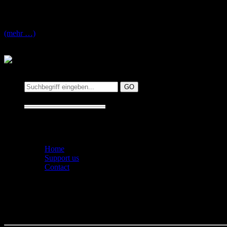
Die 1998 gegründete Pop Punk Rock band
Punchline
aus Pennsylvan
Modern Short Stories
erschienen. Die Tracklist plus Link zu iTune
(mehr …)
Suchen auf MusicAddict.de
Suche:
Seiten
Home
Support us
Contact