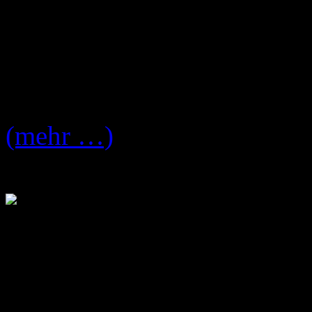
wird.
Die Enter Shikari Tourdates
Break!
(mehr …)