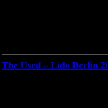
The Used – Lido Berlin 2
Donnerstag, August 20th, 2009
Konzert Bilder von
The Us
2009 im
Lido Club Berlin