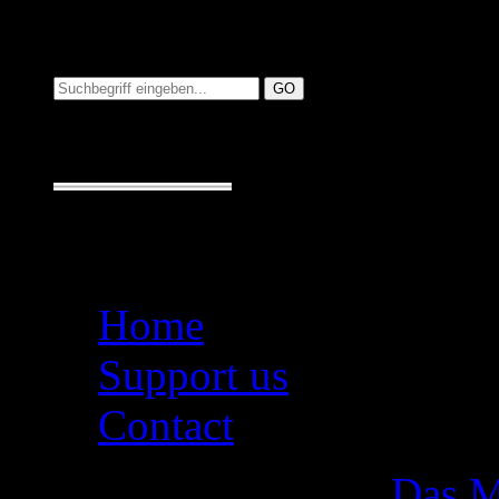
Suchen auf MusicAdd
Suche:
Seiten
Home
Support us
Contact
Das M