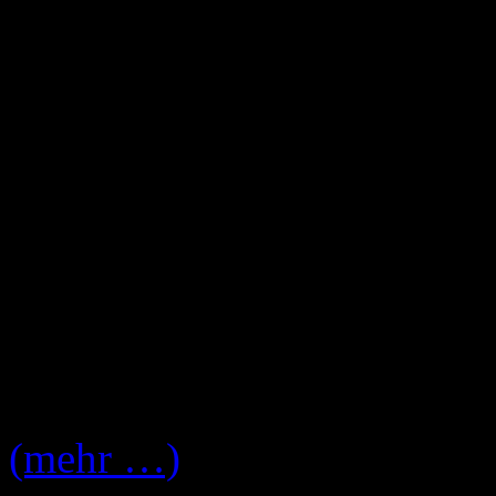
September erscheinende ne
„
Major/Minor
“ auch schon
unrecht. Um auch die letzt
Fans nicht zu lange warten
jeden Tag bis zum Release
Stream auf ihrer Offiziellen
Songs im Stream sind nun 
„
Blinded
„.
(mehr …)