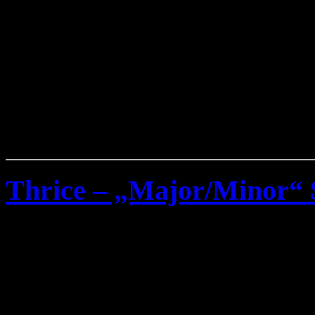
Thrice – „Major/Minor“
Freitag, September 9th, 2011
Thrice
sind bekannt für sch
Hardcore Klänge, so ist die