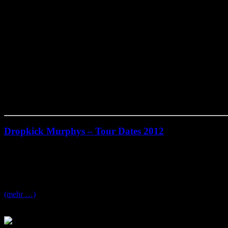
Dropkick Murphys – Tour Dates 2012
Freitag, Januar 6th, 2012
Die
Dropkick Murphys
die Punkrock, Irish Folk, Rock und Hardcor
Murphys
nicht entgehen lassen sollte, um die sache noch Spannende
(mehr …)