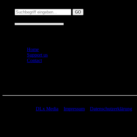
Suchen auf MusicAddict.de
Suche:
Seiten
Home
Support us
Contact
© 2005-2026 by
DLx Media
−
Impressum
−
Datenschutzerklärung
62 queries. 0,319 seconds.