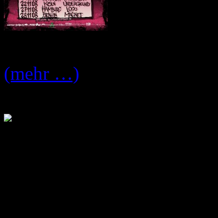
Hier die
Callejon – Infizie
(mehr …)