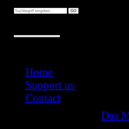
Suchen auf MusicAdd
Suche:
Seiten
Home
Support us
Contact
Das M