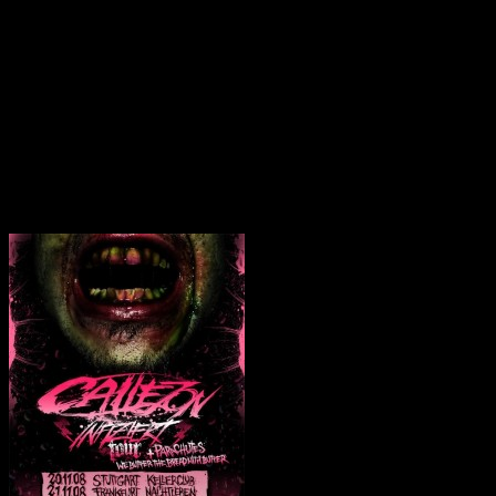
„
Zombieactionhauptquart
neuen Longplayers geht di
Tour
durch Deutschland. A
The Bread With Butter
un