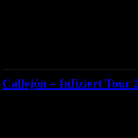
Callejón – Infiziert Tour 
Dienstag, Oktober 28th, 2008
Die Düsseldorfer Screamo
veröffentlicht am 21.Nove