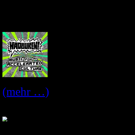
teils bekannte Tracks.
Cover:
(mehr …)