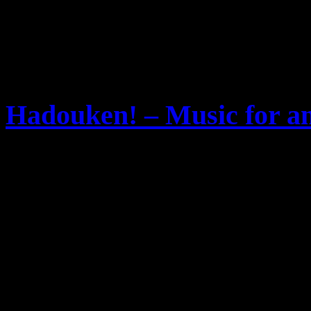
Hadouken! – Music for an
Mittwoch, Mai 7th, 2008
Heute erscheint das erste 
kommenden Grindie Band
schönen namen „
Music for
erscheint bei
Atlantic Reco