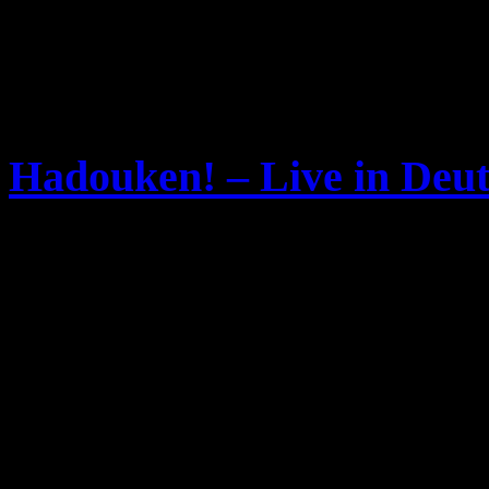
Hadouken! – Live in Deu
Samstag, März 15th, 2008
Wer die 2006 gegründete 
Hadouken!
gerne mal Live
Gelegenheit an drei Termin
Live Qualitäten der UK-Ne