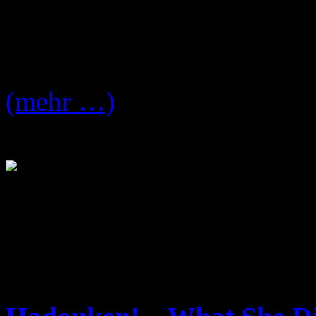
Hadouken!
, wurde im Inter
Hier das Fanvideo:
(mehr …)