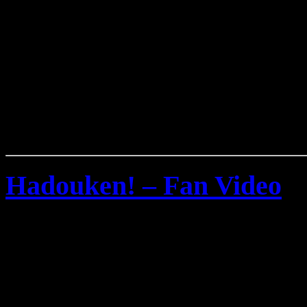
Hadouken! – Fan Video
Donnerstag, November 6th, 200
Ein schönes Fan Video zum
Crash
“ von der britischen