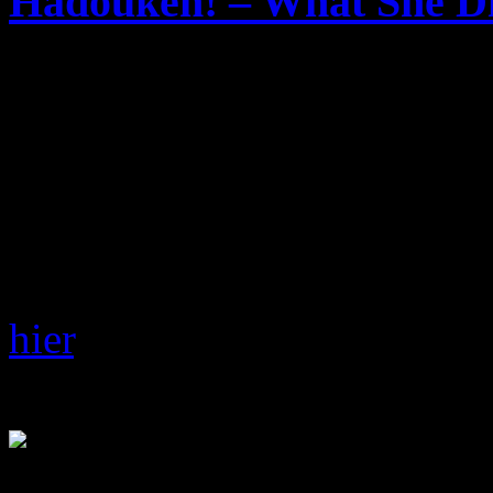
Hadouken! – What She D
Sonntag, Juni 1st, 2008
Die UK-Grindie Band
Had
den Song „
What She Did
“
Track stammt aus dem im M
for an Accelerated Cultur
hier
.