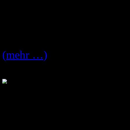
24.Januar 2009 im Luxor K
Jungen Engländer für inseg
Hier die Termine:
(mehr …)