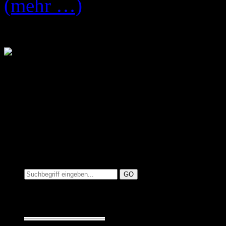
(mehr …)
Suchen auf MusicAdd
Suche: