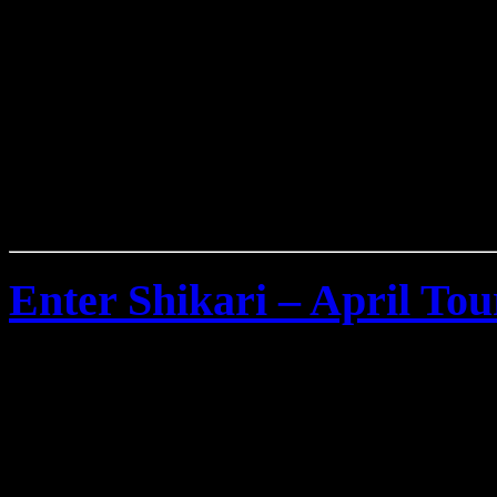
Enter Shikari – April Tou
Dienstag, April 21st, 2009
Enter Shikari
besuchen Deu
diesem Jahr wenn man mal 