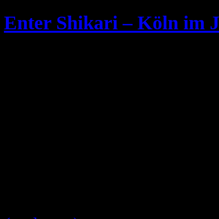
Enter Shikari – Köln im 
Samstag, Oktober 25th, 2008
Die aus England kommende
wird die Insel im Januar 2
um drei Konzerte auf dem e
daruter auch ein Konzert i
werden am
24.Jan.2009
i
a Weekend in Europe – Jan