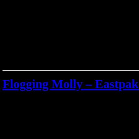
Flogging Molly – Eastpak
Samstag, Januar 24th, 2009
Konzert Bilder von
Floggi
20.Nov.2008 im
Schlachth