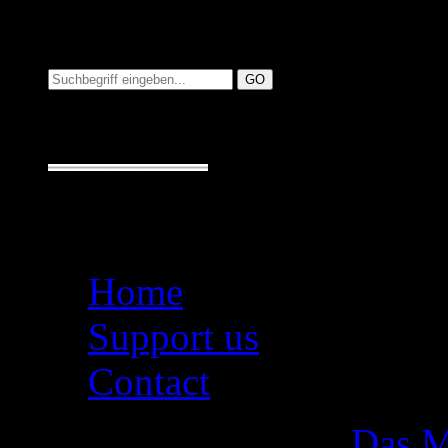
Suchen auf MusicAdd
Suche:
Seiten
Home
Support us
Contact
Das M