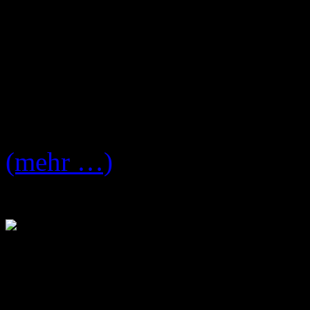
Das Video zum Song „
Sou
neuen
Farewell To Freewa
Victory Records
erschienen
Hier das Video:
(mehr …)