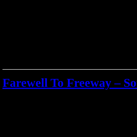
Farewell To Freeway – S
Mittwoch, März 19th, 2008
Die Kanadische melodic M
Freeway
hat nun ihr erstes 