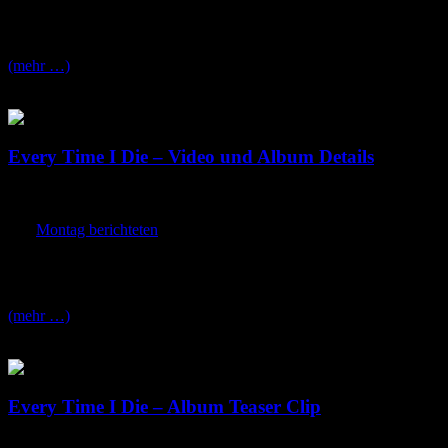
Na wenn das mal nicht ein echtes Hammer Line-Up für eine Tour ist,
Bats
und
Make Do And Mend
mit. Die Termine gibt’s nach dem Br
(mehr …)
Every Time I Die – Video und Album Details
Dienstag, Januar 3rd, 2012
Am
Montag berichteten
wir ja schon über das Kurze Teaser Video v
Jetzt gibt es mehr Details, das Album soll am 06.März 2012 via
Epit
Bimbos From Outer Space
“ der auf dem Album zu finden sein wir
(mehr …)
Every Time I Die – Album Teaser Clip
Montag, Januar 2nd, 2012