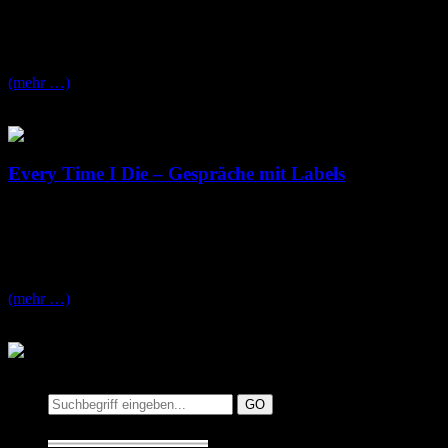
Every Time I Die
arbeiten an einem Neuen album das laut dem neu
möchten wir euch den Teaser Clip der vorzeige Metalcore Band nicht 
(mehr …)
Every Time I Die – Gespräche mit Labels
Dienstag, Juli 15th, 2008
Die Band
Every Time I Die
hat ihren Vertrag beim Label
Ferret Re
Hier ein Auszug aus dem Interview gegenüber der Zeitschrift
Rock S
(mehr …)
Suchen auf MusicAddict.de
Suche: