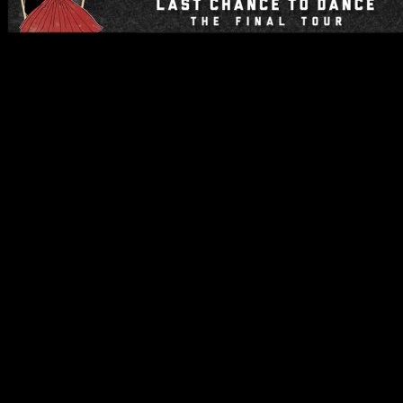
Heute wurde bekannt gegebe
Band „Funeral For A Frien
werden nicht ohne großen k
gleich mit bekannt, dass di
einer 26 Konzerte umfasse
verabschieden wird. Funeral
„The Final Tour“ in Austra
Die Abschiedskonzerte werd
stattfinden, auf der Tour w