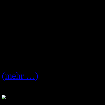
Stadt gespielt, am ersten A
das komplette album „Hour
Album „Casually Dressed“, 
Songs von den anderen Albe
Mehr zur Auflösung und der
a Friend“ nach dem Break:
(mehr …)