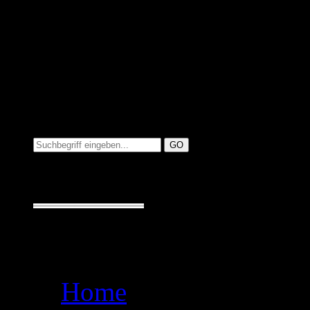
Suchen auf MusicAdd
Suche:
Seiten
Home