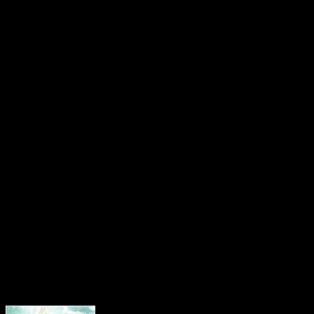
Niederlanden unterwegs ist
zweiwöchige Tour nach De
Webseite der Band kann man
Euro bestellen oder kosten
E-Mail Adresse hinterlässt
angenehmen Melodien dahe
darf also gespannt sein, was
alles von dieser Band zu O
Cover: