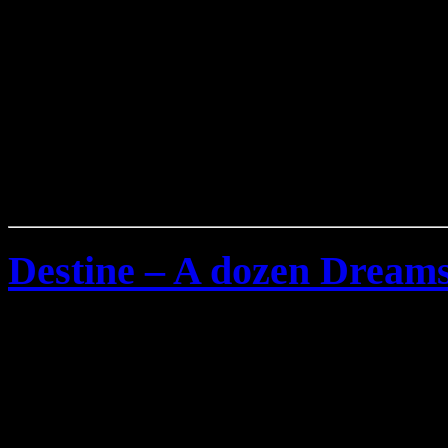
Destine – A dozen Dream
Freitag, Januar 18th, 2008
Die aus den Niederlanden
Band
Destine
, die bereit re