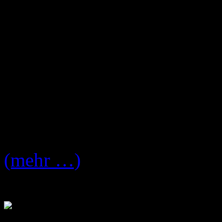
verzichtet um einfachen ehr
die Platte zu Bannen. Also 
Meisten anderen und denno
davor ziehen muss.
Mehr zu den
Parachutes
un
dem Break:
(mehr …)