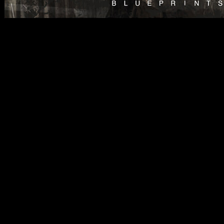
Die
Parachutes
bringen am
in nun neuer Besetzung auf 
den Titel „
Blueprints
“ und
erscheinen. Wie bereits di
wurde auch das Album „
Bl
von
Phil Hillen
produziert,
übernahm. Die
Parachutes
ihren eigenen Vorstellungen
Drum Trigger, emulierten V