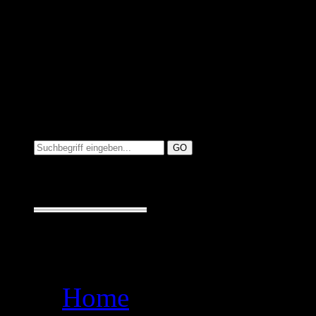
Suchen auf MusicAdd
Suche:
Seiten
Home