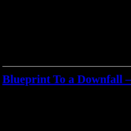
Blueprint To a Downfall 
Dienstag, Oktober 28th, 2008
Die aus Manchester (Engl
Metalcore/Deathcore Band