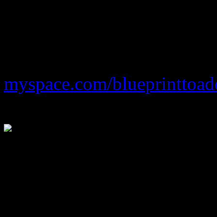
neues Lied online als Strea
neusten Leckerbissen „
Vyin
Band nicht entgehen lassen 
myspace.com/blueprinttoad