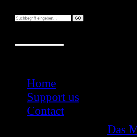
Suchen auf MusicAdd
Suche:
Seiten
Home
Support us
Contact
Das M