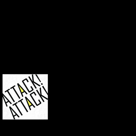
schhon mit dem Song „Hones
versteht es Pop elemente mi
von FOB, jedoch setzen sie
rundum gelungenes Werk. M
Cover:
Tracklist: