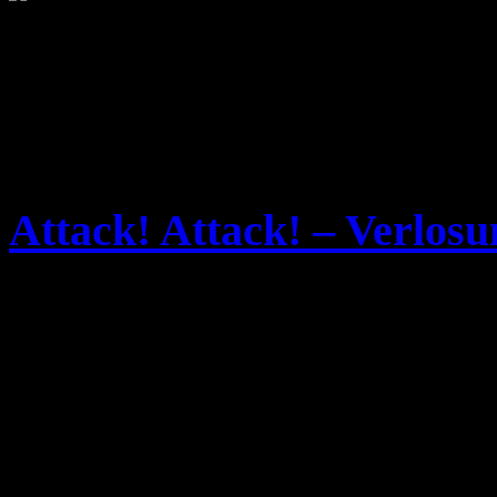
Attack! Attack! – Verlos
Sonntag, April 19th, 2009
An dieser stelle nur ein kle
laufende Gewinnspiel auf 
Attack! Attack!
.