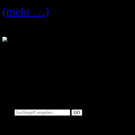
(mehr …)
Suchen auf MusicAdd
Suche: