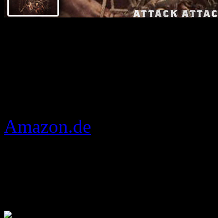
Für alle Fans der 2005 geg
Attack Attack!
(us) gibt es
am 20.Januar 2012 (USA 17
„
This Means War
„. Wer m
Amazon.de
vorbestellen so
schon mal in die ein paar s
Album erscheint bei Rise R