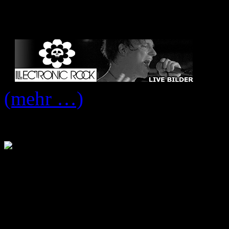
Tour
.
(mehr …)