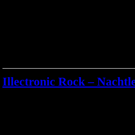
Illectronic Rock – Nacht
Donnerstag, September 11th, 20
Bilder von
Illectronic Roc
2008 im
Nachtleben Frank