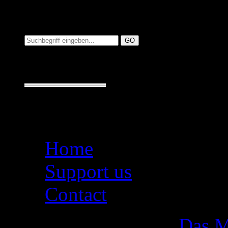
Suchen auf MusicAdd
Suche:
Seiten
Home
Support us
Contact
Das M