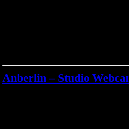
Anberlin – Studio Webc
Samstag, März 15th, 2008
Die amerikanische Alterna
derzeit ihr neues Album auf