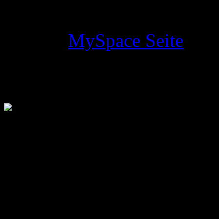
möchte bekommt nun via St
Auf der
MySpace Seite
ist 
Studio im oberen Berreich z
Suchen auf MusicAdd