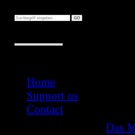
Suchen auf MusicAdd
Suche:
Seiten
Home
Support us
Contact
Das M