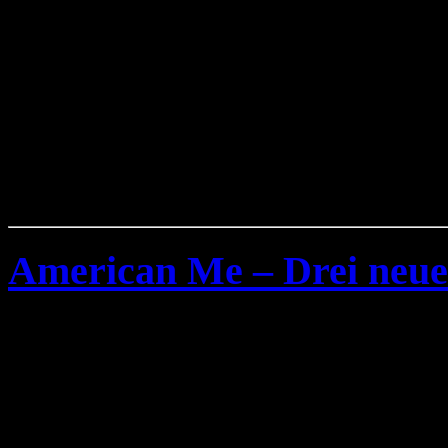
American Me – Drei neue
Donnerstag, Dezember 6th, 200
Die bei
Rise Records
unter
American Me
hat drei neu